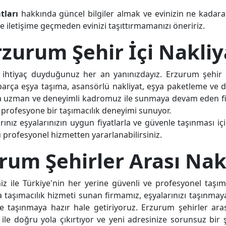
tları
hakkında güncel bilgiler almak ve evinizin ne kadara
le iletişime geçmeden evinizi taşıttırmamanızı öneririz.
rzurum Şehir İçi Nakliy
 ihtiyaç duyduğunuz her an yanınızdayız. Erzurum şehir 
ığı, parça eşya taşıma, asansörlü nakliyat, eşya paketleme
a uzman ve deneyimli kadromuz ile sunmaya devam eden fi
 ve profesyone bir taşımacılık deneyimi sunuyor.
larınız eşyalarınızın uygun fiyatlarla ve güvenle taşınması 
u profesyonel hizmetten yararlanabilirsiniz.
rum Şehirler Arası Nak
z ile Türkiye'nin her yerine güvenli ve profesyonel taşım
şya taşımacılık hizmeti sunan firmamız, eşyalarınızı taşınma
 ve taşınmaya hazır hale getiriyoruz. Erzurum şehirler aras
z ile doğru yola çıkırtıyor ve yeni adresinize sorunsuz bir 