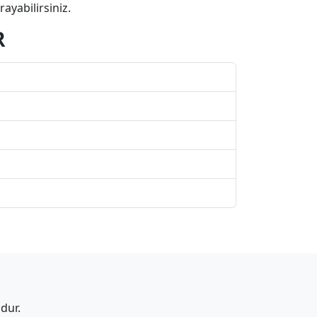
ayabilirsiniz.
R
dur.